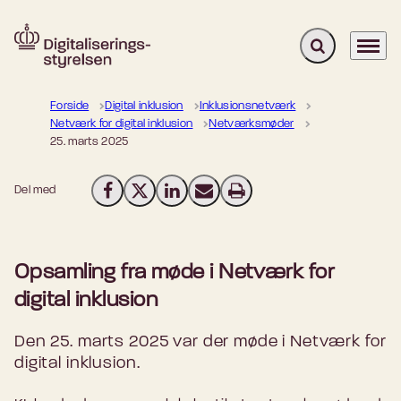
Fold søgefelt u
Menu
Gå til forsiden
Forside
Digital inklusion
Inklusionsnetværk
Netværk for digital inklusion
Netværksmøder
25. marts 2025
Del med
Del på Facebook
Del på X (Twitter)
Del på LinkedIn
Send email
Print
Opsamling fra møde i Netværk for
digital inklusion
Den 25. marts 2025 var der møde i Netværk for
digital inklusion.