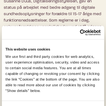
Susanne Duus, Digitaliseringsstyrelsen, gav en
status på arbejdet med bedre adgang til digitale
sundhedsoplysninger for forældre til 15-17 årige med
funktionsnedsættelser. Som reglerne er i dag,
oplever forældrene vanskeligheder ved at få adgang
til digitale oplysninger om barnet efter dets fyldte
15. år. Indenrigs- og Sundhedsministeriet (ISM) har
dog ændret sundhedsloven, således at forældre til
This website uses cookies
15-17 årige med funktionsnedsættelse har adgang til
We use first and third party cookies for web analytics,
flere sundhedsdata, når den unge ikke kan varetage
user experience optimisation, security, video and access
egne interesser. ISM foretager yderligere afklaringer
to certain social media features. You are at all times
for en endelig model og forventer, at
capable of changing or revoking your consent by clicking
bekendtgørelsen udstedes i 2025.
the link “Cookies” at the bottom of the page. You are also
able to read more about our use of cookies by clicking
“Show details” below.
Modtagere af puljemidler
Som en del af den politiske aftale om digital