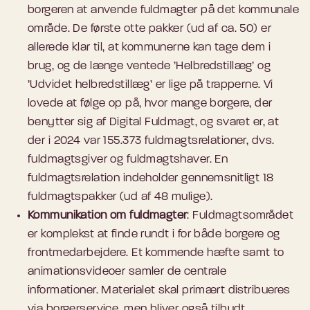
borgeren at anvende fuldmagter på det kommunale
område. De første otte pakker (ud af ca. 50) er
allerede klar til, at kommunerne kan tage dem i
brug, og de længe ventede ’Helbredstillæg’ og
’Udvidet helbredstillæg’ er lige på trapperne. Vi
lovede at følge op på, hvor mange borgere, der
benytter sig af Digital Fuldmagt, og svaret er, at
der i 2024 var 155.373 fuldmagtsrelationer, dvs.
fuldmagtsgiver og fuldmagtshaver. En
fuldmagtsrelation indeholder gennemsnitligt 18
fuldmagtspakker (ud af 48 mulige).
Kommunikation om fuldmagter
: Fuldmagtsområdet
er komplekst at finde rundt i for både borgere og
frontmedarbejdere. Et kommende hæfte samt to
animationsvideoer samler de centrale
informationer. Materialet skal primært distribueres
via borgerservice, men bliver også tilbudt