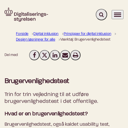
Fold søgefelt u
Menu
Gå til forsiden
Forside
Digital inklusion
Principper for digital inklusion
Design løsninger for alle
Værktøj: Brugervenlighedstest
Del med
Del på Facebook
Del på X (Twitter)
Del på LinkedIn
Send email
Print
Brugervenlighedstest
Trin for trin vejledning til at udføre
brugervenlighedstest i det offentlige.
Hvad er en brugervenlighedstest?
Brugervenlighedstest, også kaldet usability test,