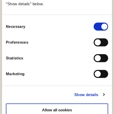
“Show details” below.
Kommunikér så alle forstår det
C
Necessary
o
n
s
Preferences
e
n
t
Statistics
S
e
Marketing
l
e
c
Hjælp borgerne med deres digitale gøremål
Show details
t
i
o
Allow all cookies
n