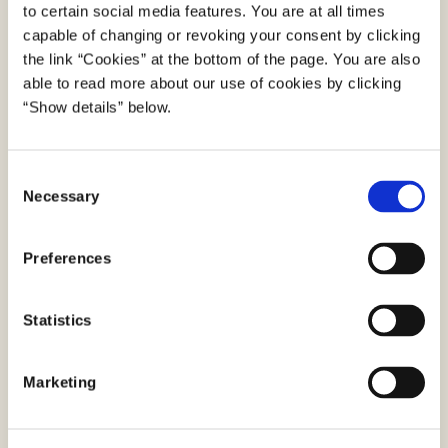
tekstkorpora, ordbøger, termbaser,
to certain social media features. You are at all times
sprogteknologiske supportværktøjer og
capable of changing or revoking your consent by clicking
infrastrukturkomponenter.
the link “Cookies” at the bottom of the page. You are also
able to read more about our use of cookies by clicking
”Sprogteknologi.dk giver et solidt grundlag til
“Show details” below.
kommunernes arbejde med kunstig intelligens, som
kan bidrage til at give et endnu bedre møde mellem
C
borgerne og kommunen. Derudover kan det
Necessary
o
potentielt forbedre kvaliteten i vores
n
myndighedsarbejde, fx på beskæftigelses- og
s
Preferences
ældreområdet,” siger Christian Harsløf, direktør i KL.
e
n
”Regionerne er glade for samarbejdet om
t
Statistics
sprogteknologi.dk, der kan bidrage til innovation og
S
vækst inden for sundhed, klima og trafik. Med
e
Marketing
sprogteknologi.dk får udviklere og entreprenører et
l
stærkt redskab til at udvikle innovative løsninger
e
c
med kunstig intelligens, der kan hjælpe