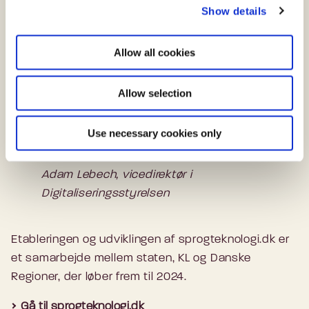
Show details
t
medarbejdere i en travl dagligdag på tværs af den
i
offentlige sektor,” siger Tommy Kjeldsgaard,
o
vicedirektør i Danske Regioner.
Allow all cookies
n
Allow selection
Det er vigtigt at understrege, at dette er første
spadestik i opbygningen af sprogteknologi.dk, der
løbende vil blive udbygget med nye
Use necessary cookies only
sprogressourcer.
Adam Lebech, vicedirektør i
Digitaliseringsstyrelsen
Etableringen og udviklingen af sprogteknologi.dk er
et samarbejde mellem staten, KL og Danske
Regioner, der løber frem til 2024.
Gå til sprogteknologi.dk