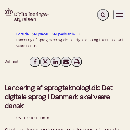
Fold søgefelt u
Menu
Gå til forsiden
Forside
Nyheder
Nyhedsarkiv
Lancering af sprogteknologi.dk: Det digitale sprog i Danmark skal
være dansk
Del med
Del på Facebook
Del på X (Twitter)
Del på LinkedIn
Send email
Print
Lancering af sprogteknologi.dk: Det
digitale sprog i Danmark skal være
dansk
23.06.2020
Data