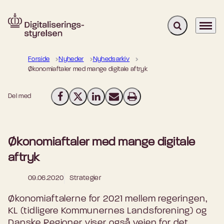
Fold søgefelt u
Menu
Gå til forsiden
Forside
Nyheder
Nyhedsarkiv
Økonomiaftaler med mange digitale aftryk
Del med
Del på Facebook
Del på X (Twitter)
Del på LinkedIn
Send email
Print
Økonomiaftaler med mange digitale
aftryk
09.06.2020
Strategier
Økonomiaftalerne for 2021 mellem regeringen,
KL (tidligere Kommunernes Landsforening) og
Danske Regioner viser også vejen for det