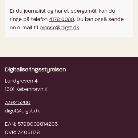
Er du journalist og har et spørgsmål, kan du
ringe på telefon
4178 6060
. Du kan også sende
en e-mail til
presse@digst.dk
Digitaliseringsstyrelsen
Landgreven 4
1301 København K
3392 5200
digst@digst.dk
EAN: 5798009814203
CVR: 34051178