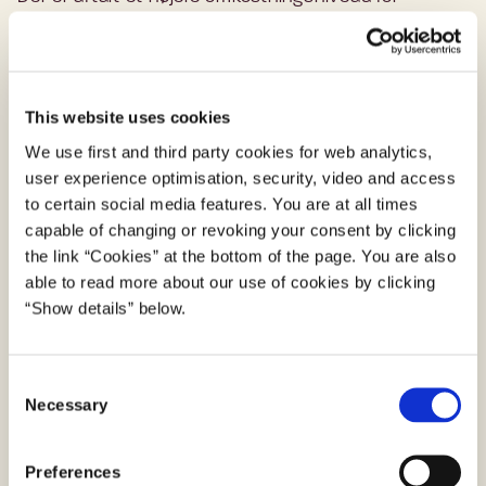
infrastrukturen, hvor midler til drift, vedligehold og
videreudvikling løftes fra 141,4 mio. kr. til 247,4 mio.
kr. årligt fra 2021 og frem. De øgede omkostninger er
en del af en strategisk indsats, der sikrer et større
This website uses cookies
offentligt ejerskab til løsningerne og således skaber
We use first and third party cookies for web analytics,
bedre rammer om den fortsatte udvikling af
user experience optimisation, security, video and access
løsningerne. Samtidig centraliseres
to certain social media features. You are at all times
capable of changing or revoking your consent by clicking
forsendelsesomkostninger til Digital Post, så de
the link “Cookies” at the bottom of the page. You are also
enkelte myndigheder ikke længere skal afregne med
able to read more about our use of cookies by clicking
leverandøren hver for sig.
“Show details” below.
Regeringen, KL og Danske Regioner har også aftalt,
at der etableres overvågnings- og analysekapacitet
C
for sundhedssektoren. Analysekapaciteten tænkes
Necessary
o
ind i arbejdet med den nationale strategi for cyber-
n
og informationssikkerhed.
s
Preferences