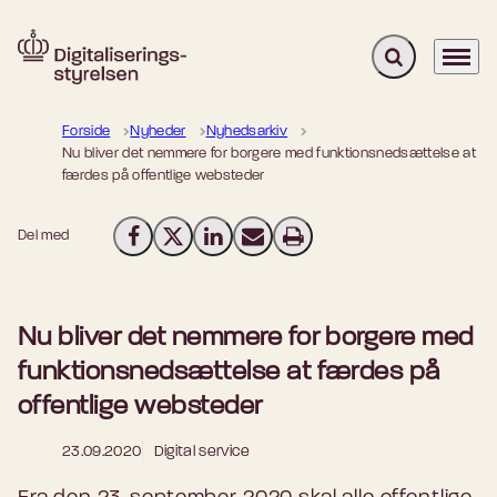
Fold søgefelt u
Menu
Gå til forsiden
Forside
Nyheder
Nyhedsarkiv
Nu bliver det nemmere for borgere med funktionsnedsættelse at
færdes på offentlige websteder
Del med
Del på Facebook
Del på X (Twitter)
Del på LinkedIn
Send email
Print
Nu bliver det nemmere for borgere med
funktionsnedsættelse at færdes på
offentlige websteder
23.09.2020
Digital service