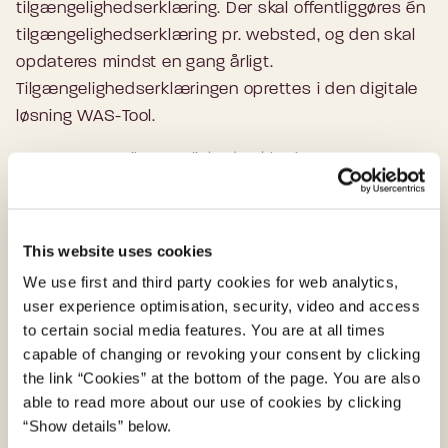
tilgængelighedserklæring. Der skal offentliggøres én
tilgængelighedserklæring pr. websted, og den skal
opdateres mindst en gang årligt.
Tilgængelighedserklæringen oprettes i den digitale
løsning WAS-Tool.
Læs mere om tilgængelighedserklæring
Hvad hvis et websted ikke er webtilgængeligt?
This website uses cookies
Hvis et websted mod forventning ikke er
We use first and third party cookies for web analytics,
webtilgængeligt, eller på anden vis ikke lever op til
user experience optimisation, security, video and access
kravene i lov om webtilgængelighed, kan man som
to certain social media features. You are at all times
borger rette direkte henvendelse til den myndighed,
capable of changing or revoking your consent by clicking
som er ansvarlig for webstedet.
the link “Cookies” at the bottom of the page. You are also
Kontaktinformationer skal kunne findes i
able to read more about our use of cookies by clicking
tilgængelighedserklæringen, som er offentliggjort på
“Show details” below.