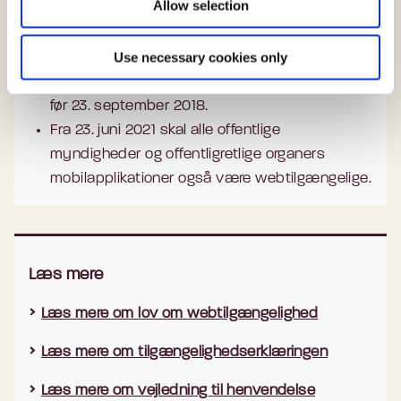
Allow selection
Fra 23. september 2020 træder næste fase af
loven i kraft, hvilket betyder, at også ældre
Use necessary cookies only
websteder skal være tilgængelige. Et websted
betragtes som ældre, hvis det er offentliggjort
før 23. september 2018.
Fra 23. juni 2021 skal alle offentlige
myndigheder og offentligretlige organers
mobilapplikationer også være webtilgængelige.
Læs mere
Læs mere om lov om webtilgængelighed
Læs mere om tilgængelighedserklæringen
Læs mere om vejledning til henvendelse