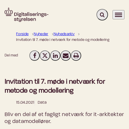
Fold søgefelt u
Menu
Gå til forsiden
Forside
Nyheder
Nyhedsarkiv
Invitation til 7. møde i netværk for metode og modellering
Del med
Del på Facebook
Del på X (Twitter)
Del på LinkedIn
Send email
Print
Invitation til 7. møde i netværk for
metode og modellering
15.04.2021
Data
Bliv en del af et fagligt netværk for it-arkitekter
og datamodellører.