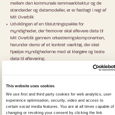
mellem den kommunale rammearkitektur og de
standarder og datamodeller, er er fastlagt i regi af
Mit Overblik
Udviklingen af en tilslutningspakke for
myndigheder, der fremover skal aflevere data til
Mit Overblik gennem orkestreringskomponenten,
herunder demo af et konkret værktøj, der skal
hjælpe myndighederne med at klargøre og teste
data til aflevering.
Da der er en sammenhæng mellem de to møder, er
det en fordel at have deltaget i første møde. Der vil
dog i begyndelsen af dette møde være en ultrakort
This website uses cookies
introduktion til de temaer, der blev berørt på møde
We use first and third party cookies for web analytics, user
1.
experience optimisation, security, video and access to
certain social media features. You are at all times capable of
changing or revoking your consent by clicking the link
Virtuel videndeling