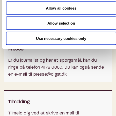
Der er etableret en redaktørgruppe med
o
deltagelse af Digitaliseringsstyrelsen, KL, Region
Allow all cookies
n
Midtjylland og Styrelsen for Arbejdsmarked og
Rekruttering, der er medinitiativtagere.
Allow selection
Use necessary cookies only
Presse
Er du journalist og har et spørgsmål, kan du
ringe på telefon
4178 6060
. Du kan også sende
en e-mail til
presse@digst.dk
Tilmelding
Tilmeld dig ved at skrive en mail til