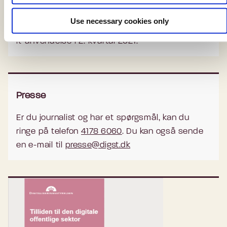
er et repræsentativt udsnit af borgerne i
Danmark på 2657 respondenter, der har svaret
Use necessary cookies only
på en rækkes spørgsmål og udsagn om deres
it-anvendelse i 2. kvartal 2021.
Presse
Er du journalist og har et spørgsmål, kan du
ringe på telefon
4178 6060
. Du kan også sende
en e-mail til
presse@digst.dk