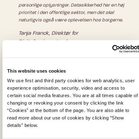
personlige oplysninger. Datasikkerhed har en høj
prioritet i den offentlige sektor, men det skal
naturligvis også være oplevelsen hos borgerne.
Tanja Franck, Direktør for
Digitaliseringsstyrelsen
Gode brugeroplevelser, men det kan være svært
at få indblik i oplysninger
This website uses cookies
We use first and third party cookies for web analytics, user
Analysen undersøger også en række andre emner,
experience optimisation, security, video and access to
der kan have betydning for tilliden til den digitale
certain social media features. You are at all times capable of
offentlige sektor. Fx viser analysen, at de borgere,
changing or revoking your consent by clicking the link
der anvender de offentlige digitale løsninger, har en
“Cookies” at the bottom of the page. You are also able to
god brugeroplevelse. Og de fleste mener, at de har
read more about our use of cookies by clicking “Show
de rette færdigheder til at anvende de digitale
details” below.
løsninger. Samlet set kan det pege på, at