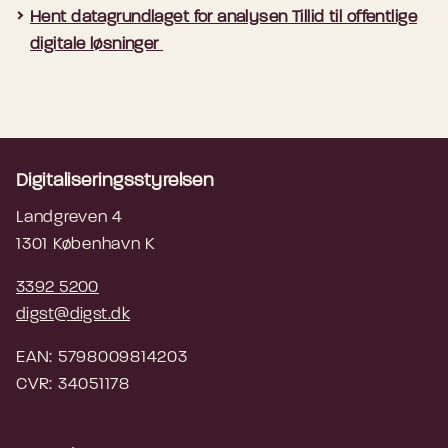
Hent datagrundlaget for analysen Tillid til offentlige
digitale løsninger
Digitaliseringsstyrelsen
Landgreven 4
1301 København K
3392 5200
digst@digst.dk
EAN: 5798009814203
CVR: 34051178