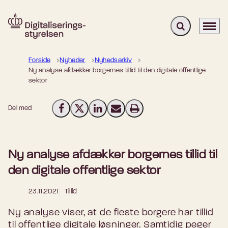
Fold søgefelt u
Menu
Gå til forsiden
Forside
Nyheder
Nyhedsarkiv
Ny analyse afdækker borgernes tillid til den digitale offentlige
sektor
Del med
Del på Facebook
Del på X (Twitter)
Del på LinkedIn
Send email
Print
Ny analyse afdækker borgernes tillid til
den digitale offentlige sektor
23.11.2021
Tillid
Ny analyse viser, at de fleste borgere har tillid
til offentlige digitale løsninger. Samtidig peger