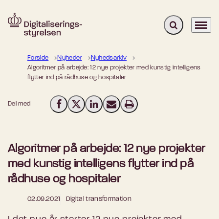
Fold søgefelt u
Menu
Gå til forsiden
Forside
Nyheder
Nyhedsarkiv
Algoritmer på arbejde: 12 nye projekter med kunstig intelligens
flytter ind på rådhuse og hospitaler
Del med
Del på Facebook
Del på X (Twitter)
Del på LinkedIn
Send email
Print
Algoritmer på arbejde: 12 nye projekter
med kunstig intelligens flytter ind på
rådhuse og hospitaler
02.09.2021
Digital transformation