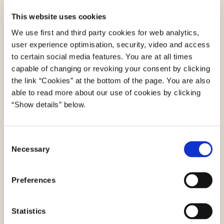
This website uses cookies
Projektet bygger på det kliniske system "WARD",
We use first and third party cookies for web analytics,
som blandt andet måler patienters puls, iltmætning,
user experience optimisation, security, video and access
vejrtrækning, blodtryk trådløst på sengeafdelinger.
to certain social media features. You are at all times
Systemet kan tilkalde personalet via smartphone,
capable of changing or revoking your consent by clicking
hvis analysen af værdierne indikerer forværring af
the link “Cookies” at the bottom of the page. You are also
patientens tilstand. Signaturprojektet WARD-HOME
able to read more about our use of cookies by clicking
vil udvide løsningen, så patienter også efter
“Show details” below.
udskrivelse fra hospitalet kan tilbydes fysiologisk
overvågning, som alarmerer fagligt personale ved
C
behov.
Necessary
o
n
Også i det nære sundhedssystem kommer kunstig
s
intelligens på banen. I Aalborg kommune vil et
Preferences
e
signaturprojekt forbedre borgernes oplevelse af en
n
sammenhængende og tryg ældrepleje ved at
t
Statistics
tilrettelægge besøgene så borgerne i højere grad
S