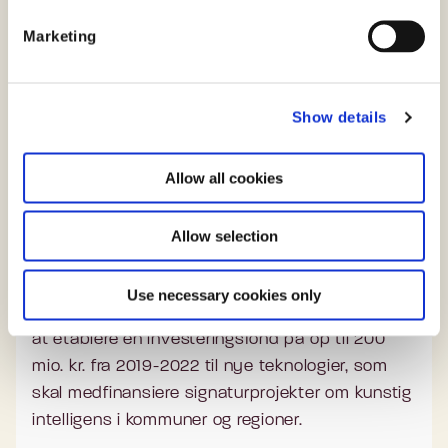
møder det samme plejepersonale ved
e
Marketing
l
hjemmebesøg. At blive mødt af kendte ansigter,
e
som kender dine behov og ønsker, er blandt de
c
allervigtigste faktorer i borgerens oplevelse af
Show details
t
sammenhæng og tryghed i plejen.
i
o
Allow all cookies
n
FAKTA: Investeringsfond støtter nye
Allow selection
teknologier
I forbindelse med økonomiaftalerne for
Use necessary cookies only
kommuner og regioner for 2020 blev det aftalt
at etablere en investeringsfond på op til 200
mio. kr. fra 2019-2022 til nye teknologier, som
skal medfinansiere signaturprojekter om kunstig
intelligens i kommuner og regioner.