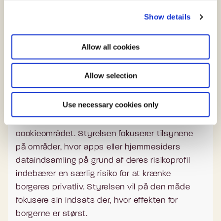
c
sværere at spotte. Sidstnævnte er også
Show details
t
omfattet af cookiebekendtgørelsen, og skal
i
således efterleve samme regler som de
o
”klassiske” cookies.
Allow all cookies
n
Lignende teknologier i cookiebekendtgørelsens
Allow selection
forstand kan fx være pixels og fingerprinting.
Use necessary cookies only
Digitaliseringsstyrelsen igangsætter på eget
initiativ en række emnebaserede tilsyn på
cookieområdet. Styrelsen fokuserer tilsynene
på områder, hvor apps eller hjemmesiders
dataindsamling på grund af deres risikoprofil
indebærer en særlig risiko for at krænke
borgeres privatliv. Styrelsen vil på den måde
fokusere sin indsats der, hvor effekten for
borgerne er størst.