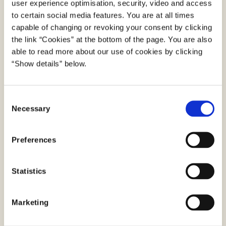
user experience optimisation, security, video and access
to certain social media features. You are at all times
Cookies er en af de mest udbredte former for
capable of changing or revoking your consent by clicking
teknologier, som er omfattet af reglerne, og de
the link “Cookies” at the bottom of the page. You are also
anvendes i høj grad på apps. Konkret sker dette
able to read more about our use of cookies by clicking
ved, at cookien bliver placeret på brugerens
“Show details” below.
udstyr, når brugeren besøger den pågældende
app. Cookies kan derefter indsamle oplysninger
C
om brugeren ved enten at lagre eller opnå
Necessary
o
adgang til oplysninger på brugerens udstyr.
n
s
Der findes i dag mange forskellige typer
Preferences
e
teknologier, som kan indsamle oplysninger om
n
brugerne på apps. Teknologierne har forskellige
t
Statistics
egenskaber, og de kan anvendes til forskellige
S
formål, fx til statistik eller marketing. Teknologier
e
Marketing
kan opdeles mellem cookies og lignende
l
teknologier, hvor sidstnævnte kan være
e