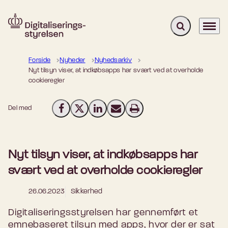
Fold søgefelt u
Menu
Gå til forsiden
Forside
Nyheder
Nyhedsarkiv
Nyt tilsyn viser, at indkøbsapps har svært ved at overholde
cookieregler
Del med
Del på Facebook
Del på X (Twitter)
Del på LinkedIn
Send email
Print
Nyt tilsyn viser, at indkøbsapps har
svært ved at overholde cookieregler
26.06.2023
Sikkerhed
Digitaliseringsstyrelsen har gennemført et
emnebaseret tilsyn med apps, hvor der er sat