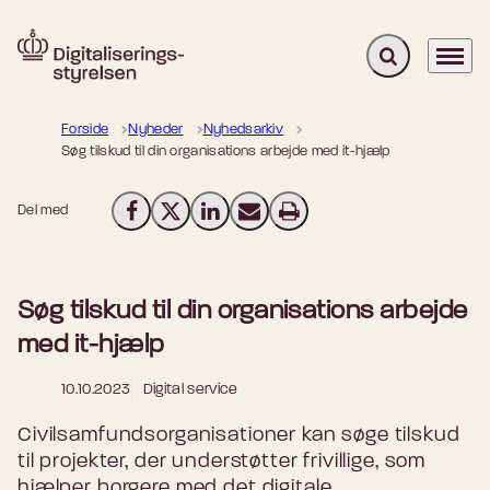
Fold søgefelt u
Menu
Gå til forsiden
Forside
Nyheder
Nyhedsarkiv
Søg tilskud til din organisations arbejde med it-hjælp
Del med
Del på Facebook
Del på X (Twitter)
Del på LinkedIn
Send email
Print
Søg tilskud til din organisations arbejde
med it-hjælp
10.10.2023
Digital service
Civilsamfundsorganisationer kan søge tilskud
til projekter, der understøtter frivillige, som
hjælper borgere med det digitale.