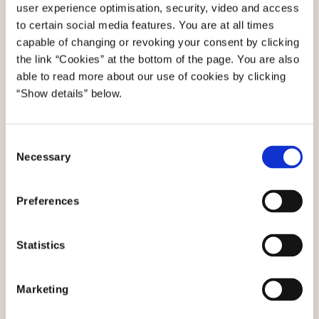
user experience optimisation, security, video and access
to certain social media features. You are at all times
capable of changing or revoking your consent by clicking
the link “Cookies” at the bottom of the page. You are also
Om tilskudspulje til frivilligindsatser med it-
able to read more about our use of cookies by clicking
hjælp
“Show details” below.
Tilskudspuljen er en del af den politiske aftale
om Indsatser for digital inklusion, der blev
C
indgået den 27. juni 2023 mellem regeringen og
Necessary
o
Danmarksdemokraterne, Liberal Alliance, Det
n
Konservative Folkeparti, Radikale Venstre, Dansk
s
Preferences
e
Folkeparti og Alternativet.
n
Der er afsat i alt 3 mio. kr. til tilskudspuljen,
t
Statistics
S
hvoraf 1 mio. kr. er afsat til første
e
ansøgningsrunde i 2023, og 2 mio. kr. er afsat til
Marketing
l
anden ansøgningsrunde medio 2024. Der gives
e