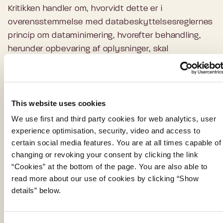
Kritikken handler om, hvorvidt dette er i
overensstemmelse med databeskyttelsesreglernes
princip om dataminimering, hvorefter behandling,
herunder opbevaring af oplysninger, skal
begrænses til det, der er nødvendigt for at opfylde
formålet.
Baggrunden for anvendelse af et udtræk af data til
This website uses cookies
opslag i stedet for opslag i det oprindelige register
We use first and third party cookies for web analytics, user
hos sundhedsmyndighederne er, at dette indtil for
experience optimisation, security, video and access to
nylig teknisk har været nødvendigt for at kunne
certain social media features. You are at all times capable of
fremsøge informationerne.
changing or revoking your consent by clicking the link
“Cookies” at the bottom of the page. You are also able to
En ny version af sundhedskort-løsningen, der ikke
read more about our use of cookies by clicking “Show
benytter udtrækket, bliver lanceret i løbet af januar
details” below.
2024.