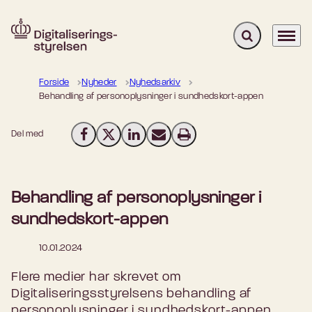
Fold søgefelt u
Menu
Gå til forsiden
Forside
Nyheder
Nyhedsarkiv
Behandling af personoplysninger i sundhedskort-appen
Del med
Del på Facebook
Del på X (Twitter)
Del på LinkedIn
Send email
Print
Behandling af personoplysninger i
sundhedskort-appen
10.01.2024
Flere medier har skrevet om
Digitaliseringsstyrelsens behandling af
personoplysninger i sundhedskort-appen.