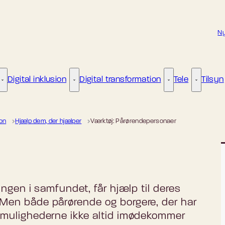
Ny
Digital inklusion
Digital transformation
Tele
Tilsyn
Kunstig intelligens - Flere links
Digital inklusion - Flere links
Digital transformat
Tele - Fle
ion
Hjælp dem, der hjælper
Værktøj: Pårørendepersonaer
ingen i samfundet, får hjælp til deres
 Men både pårørende og borgere, der har
pemulighederne ikke altid imødekommer