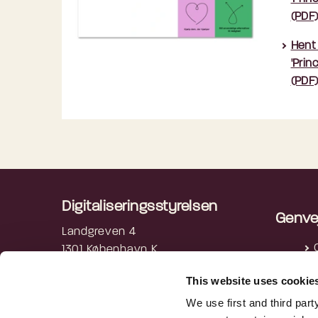
(PDF
Hent
'Prin
(PDF
Digitaliseringsstyrelsen
Genve
Landgreven 4
1301 København K
P
3392 5200
This website uses cookie
digst@digst.dk
We use first and third part