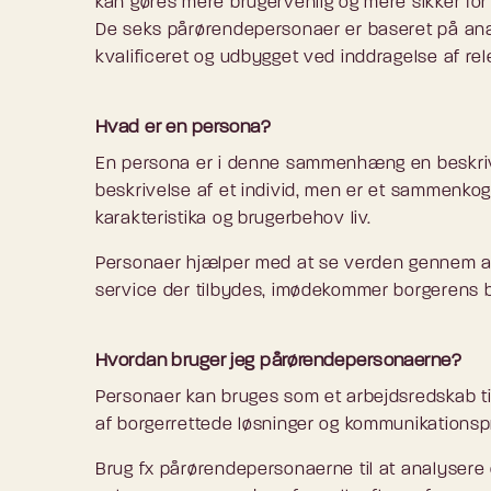
kan gøres mere brugervenlig og mere sikker for
De seks pårørendepersonaer er baseret på analy
kvalificeret og udbygget ved inddragelse af re
Hvad er en persona?
En persona er i denne sammenhæng en beskrivel
beskrivelse af et individ, men er et sammenko
karakteristika og brugerbehov liv.
Personaer hjælper med at se verden gennem a
service der tilbydes, imødekommer borgerens 
Hvordan bruger jeg pårørendepersonaerne?
Personaer kan bruges som et arbejdsredskab til
af borgerrettede løsninger og kommunikationsp
Brug fx pårørendepersonaerne til at analysere 