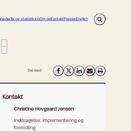
heder
Tal og statistik
Job
Om os
Kontakt
Presse
English
Fold søgefelt ud
ion - Flere links
re links
Tilsyn - Flere links
Del med
Del på Facebook
Del på X (Twitter)
Del på LinkedIn
Send email
Print
Kontakt
Christine Hovgaard Jensen
Inddragelse, implementering og
formidling