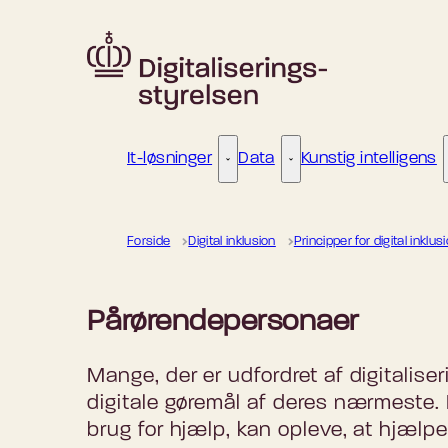
Gå til forsiden
It-løsninger
Data
Kunstig intelligens
It-løsninger - Flere links
Data - Flere links
Forside
Digital inklusion
Principper for digital inklus
Pårørendepersonaer
Mange, der er udfordret af digitaliser
digitale gøremål af deres nærmeste.
brug for hjælp, kan opleve, at hjæl