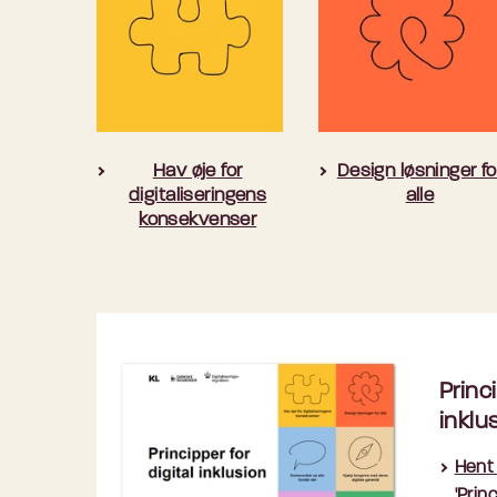
Hav øje for
Design løsninger fo
digitaliseringens
alle
konsekvenser
Princi
inklu
Hent 
'Prin