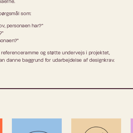
naerne.
spørgsmål som:
ov, personaen har?”
?”
rsonaen?”
eferenceramme og støtte undervejs i projektet,
an danne baggrund for udarbejdelse af designkrav.