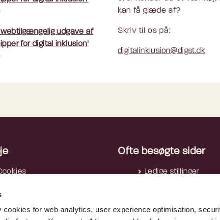
kan få glæde af?
)
Skriv til os på:
 webtilgængelig udgave af
cipper for digital inklusion'
digitalinklusion@digst.dk
)
je
Ofte besøgte sider
Cookies
Ledige stillinger
rivatlivspolitik
Nyhedsbreve
s
Tilgængelighedserklæring
Reglerne i AI-forordn
Tilgængelighedserklæring -
AltID
y cookies for web analytics, user experience optimisation, securi