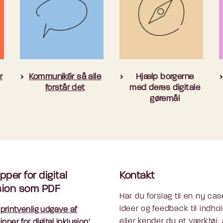
r
Kommunikér så alle
Hjælp borgerne
forstår det
med deres digitale
gøremål
pper for digital
Kontakt
sion som PDF
Har du forslag til en ny cas
ideer og feedback til indho
printvenlig udgave af
eller kender du et værktøj,
cipper for digital inklusion'