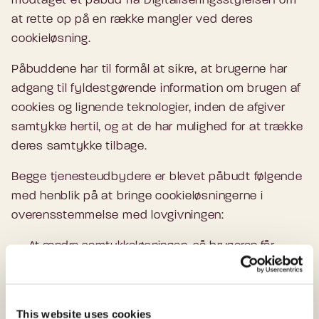
modtaget et påbud fra Digitaliseringsstyrelsen om
at rette op på en række mangler ved deres
cookieløsning.
Påbuddene har til formål at sikre, at brugerne har
adgang til fyldestgørende information om brugen af
cookies og lignende teknologier, inden de afgiver
samtykke hertil, og at de har mulighed for at trække
deres samtykke tilbage.
Begge tjenesteudbydere er blevet påbudt følgende
med henblik på at bringe cookieløsningerne i
overensstemmelse med lovgivningen:
At ændre samtykkeløsningen, så brugeren får
mulighed for at opdele sit samtykke efter de
overordnede formål.
At give slutbrugeren en umiddelbar adgang til at
This website uses cookies