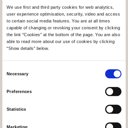
trække sit samtykke til cookies og lignende
We use first and third party cookies for web analytics,
teknologier tilbage, samt at gøre denne adgang
user experience optimisation, security, video and access
tydelig for brugeren. Adgangen til at brugeren kan
to certain social media features. You are at all times
tilbagetrække samtykket samt vejledning hertil
capable of changing or revoking your consent by clicking
skal derudover være vedvarende tilgængeligt ved
the link “Cookies” at the bottom of the page. You are also
en direkte og tydeligt markeret adgang på
able to read more about our use of cookies by clicking
hjemmesiden.
“Show details” below.
At give både brugeren adgang til oplysninger om
samtlige anvendte cookies og lignende teknologier.
C
Oplysningerne skal være vedvarende tilgængelige,
Necessary
o
og beskrivelsen skal være i et klart, præcist og
n
letforståeligt sprog.
s
Preferences
e
Tjenesteudbyderne har fire uger til at rette de
n
påtalte mangler.
t
Statistics
S
e
Marketing