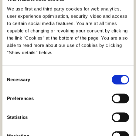
We use first and third party cookies for web analytics,
Ude i højre side kan du hente et skema med en
user experience optimisation, security, video and access
oversigt over alle projektindkaldelserne i 2025 med
to certain social media features. You are at all times
tilhørende beskrivelser.
capable of changing or revoking your consent by clicking
the link “Cookies” at the bottom of the page. You are also
able to read more about our use of cookies by clicking
“Show details” below.
Kontakt
Andreas Nykjær
C
Kontor for analyse og strategi
Necessary
o
n
andnyk@digst.dk
s
Preferences
e
21 66 49 25
n
t
Statistics
Morten Agerdal Kristiansen
S
e
Kontor for analyse og strategi
Marketing