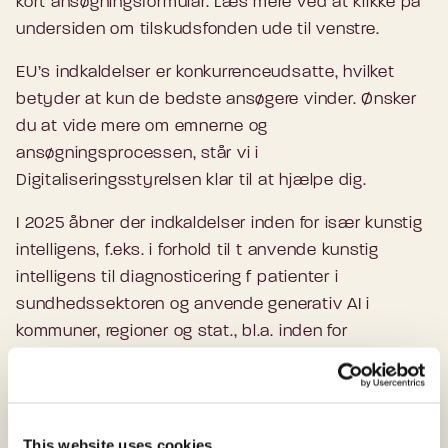
kort ansøgningsformular. Læs mere ved at klikke på
undersiden om tilskudsfonden ude til venstre.
EU’s indkaldelser er konkurrenceudsatte, hvilket
betyder at kun de bedste ansøgere vinder. Ønsker
du at vide mere om emnerne og
ansøgningsprocessen, står vi i
Digitaliseringsstyrelsen klar til at hjælpe dig.
I 2025 åbner der indkaldelser inden for især kunstig
intelligens, f.eks. i forhold til t anvende kunstig
intelligens til diagnosticering f patienter i
sundhedssektoren og anvende generativ AI i
kommuner, regioner og stat., bl.a. inden for
energisektoren og fremstillingsindustrien. Der er
også indkaldelser inden for data spaces. Dertil vil
EU støtte projekter, som gør det simplere for
virksomheder at indberette til det offentlige.
This website uses cookies