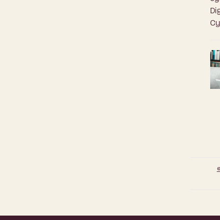
Di
Cy
«