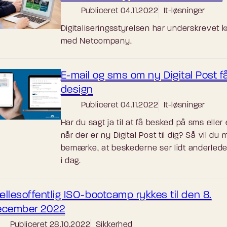
Publiceret
04.11.2022
It-løsninger
Digitaliseringsstyrelsen har underskrevet k
med Netcompany.
E-mail og sms om ny Digital Post f
design
Publiceret
04.11.2022
It-løsninger
Har du sagt ja til at få besked på sms eller 
når der er ny Digital Post til dig? Så vil du
bemærke, at beskederne ser lidt anderlede
i dag.
llesoffentlig ISO-bootcamp rykkes til den 8.
ecember 2022
Publiceret
28.10.2022
Sikkerhed