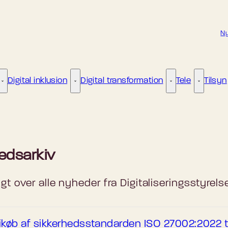
Ny
Digital inklusion
Digital transformation
Tele
Tilsyn
Kunstig intelligens - Flere links
Digital inklusion - Flere links
Digital transformat
Tele - Fle
edsarkiv
gt over alle nyheder fra Digitaliseringsstyrels
ikøb af sikkerhedsstandarden ISO 27002:2022 ti