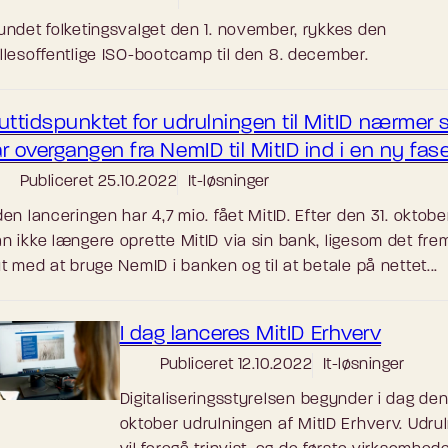
undet folketingsvalget den 1. november, rykkes den
llesoffentlige ISO-bootcamp til den 8. december.
uttidspunktet for udrulningen til MitID nærmer 
r overgangen fra NemID til MitID ind i en ny fas
Publiceret
25.10.2022
It-løsninger
den lanceringen har 4,7 mio. fået MitID. Efter den 31. oktobe
n ikke længere oprette MitID via sin bank, ligesom det fre
ut med at bruge NemID i banken og til at betale på nettet...
I dag lanceres MitID Erhverv
Publiceret
12.10.2022
It-løsninger
Digitaliseringsstyrelsen begynder i dag den
oktober udrulningen af MitID Erhverv. Udru