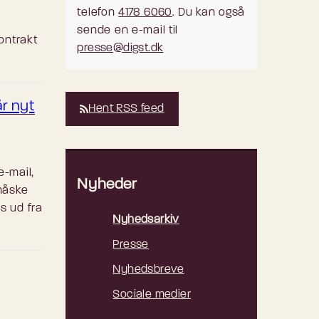
telefon
4178 6060
. Du kan også
sende en e-mail til
ontrakt
presse@digst.dk
år nyt
Hent RSS feed
e-mail,
Nyheder
 måske
s ud fra
Nyhedsarkiv
Presse
Nyhedsbreve
Sociale medier