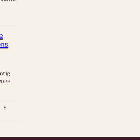
e
ens
ntlig
2022,
»