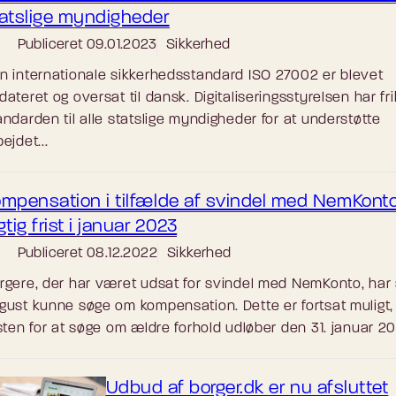
atslige myndigheder
Publiceret
09.01.2023
Sikkerhed
n internationale sikkerhedsstandard ISO 27002 er blevet
dateret og oversat til dansk. Digitaliseringsstyrelsen har fr
andarden til alle statslige myndigheder for at understøtte
ejdet...
mpensation i tilfælde af svindel med NemKont
gtig frist i januar 2023
Publiceret
08.12.2022
Sikkerhed
rgere, der har været udsat for svindel med NemKonto, har
gust kunne søge om kompensation. Dette er fortsat muligt
isten for at søge om ældre forhold udløber den 31. januar 20
Udbud af borger.dk er nu afsluttet