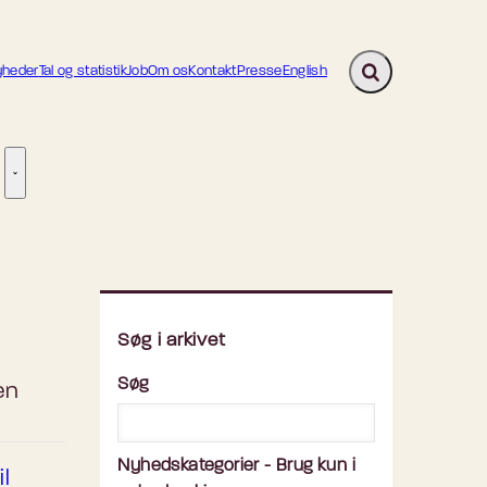
heder
Tal og statistik
Job
Om os
Kontakt
Presse
English
Fold søgefelt ud
ion - Flere links
re links
Tilsyn - Flere links
Søg i arkivet
Søg
en
Nyhedskategorier - Brug kun i
l