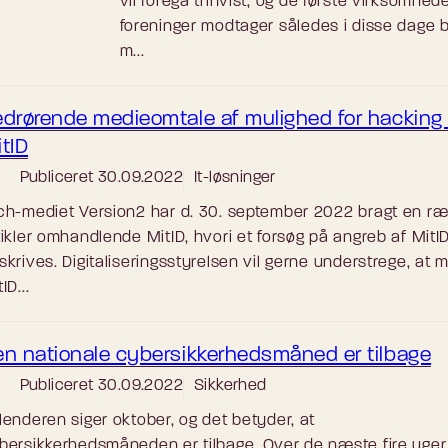
vil foregå trinvist, og de første virksomhed
foreninger modtager således i disse dage 
m...
drørende medieomtale af mulighed for hacking 
tID
Publiceret
30.09.2022
It-løsninger
ch-mediet Version2 har d. 30. september 2022 bragt en r
tikler omhandlende MitID, hvori et forsøg på angreb af MitI
skrives. Digitaliseringsstyrelsen vil gerne understrege, at 
ID...
n nationale cybersikkerhedsmåned er tilbage
Publiceret
30.09.2022
Sikkerhed
lenderen siger oktober, og det betyder, at
bersikkerhedsmåneden er tilbage. Over de næste fire uger