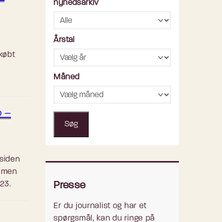
nyhedsarkiv
Årstal
ikøbt
Måned
o –
Søg
 siden
, men
23.
Presse
Er du journalist og har et
spørgsmål, kan du ringe på