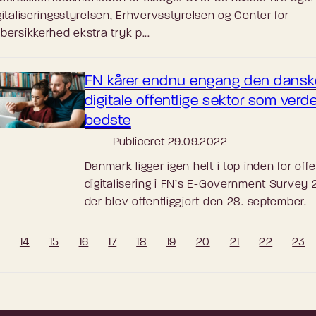
gitaliseringsstyrelsen, Erhvervsstyrelsen og Center for
bersikkerhed ekstra tryk p...
FN kårer endnu engang den dansk
digitale offentlige sektor som verd
bedste
Publiceret
29.09.2022
Danmark ligger igen helt i top inden for offe
digitalisering i FN’s E-Government Survey 
der blev offentliggjort den 28. september.
14
15
16
17
18
19
20
21
22
23