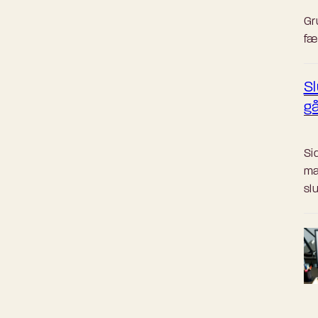
Gr
fæ
Sl
gå
Si
ma
sl