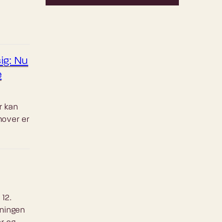
sig: Nu
e
r kan
mover er
 12.
lningen