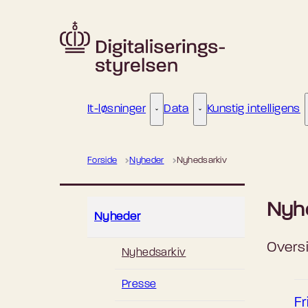
Gå til forsiden
It-løsninger
Data
Kunstig intelligens
It-løsninger - Flere links
Data - Flere links
Forside
Nyheder
Nyhedsarkiv
Nyh
Nyheder
Oversi
Nyhedsarkiv
Presse
Fr