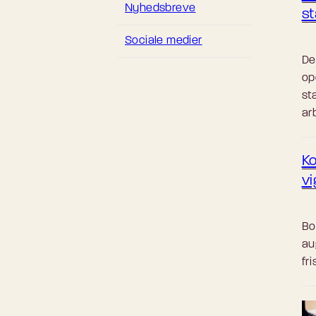
Nyhedsbreve
st
Sociale medier
De
op
st
arb
Ko
vi
Bo
au
fr