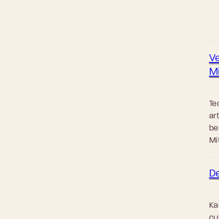
Ve
Mi
Te
ar
be
Mit
De
Ka
cy