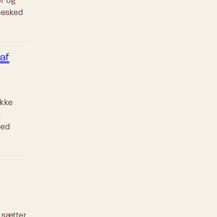
er og
besked
af
ække
D
med
 sætter