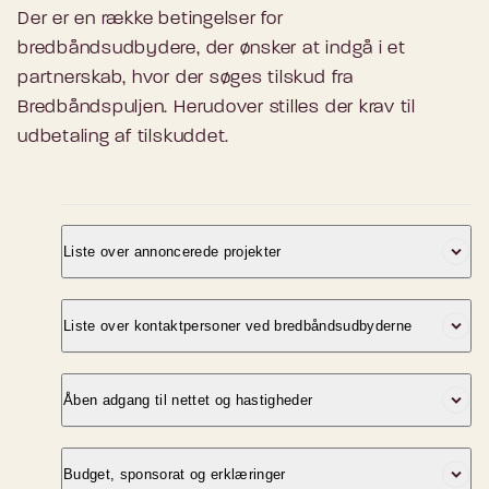
Der er en række betingelser for
bredbåndsudbydere, der ønsker at indgå i et
partnerskab, hvor der søges tilskud fra
Bredbåndspuljen. Herudover stilles der krav til
udbetaling af tilskuddet.
Liste over annoncerede projekter
Den almindelige ordning
Liste over kontaktpersoner ved bredbåndsudbyderne
For at få tilskud fra Bredbåndspuljen skal et
projekt først annonceres på
Styrelsen har udarbejdet en liste over, hvilke
Åben adgang til nettet og hastigheder
Digitaliseringsstyrelsens hjemmeside
udbydere det kunne være relevant at kontakte
(annonceringslisten).
Åben adgang til nettet
i forbindelse med Bredbåndspuljen. På listen
Budget, sponsorat og erklæringer
Det er længere muligt at annoncere et projekt,
står udbydernes kontaktpersoner med henblik