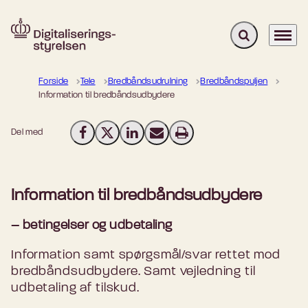
Fold søgefelt u
Menu
Gå til forsiden
Forside
Tele
Bredbåndsudrulning
Bredbåndspuljen
Information til bredbåndsudbydere
Del med
Del på Facebook
Del på X (Twitter)
Del på LinkedIn
Send email
Print
Information til bredbåndsudbydere
– betingelser og udbetaling
Information samt spørgsmål/svar rettet mod
bredbåndsudbydere. Samt vejledning til
udbetaling af tilskud.