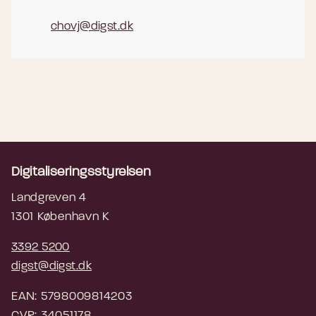
chovj@digst.dk
Digitaliseringsstyrelsen
Landgreven 4
1301 København K
3392 5200
digst@digst.dk
EAN: 5798009814203
CVR: 34051178