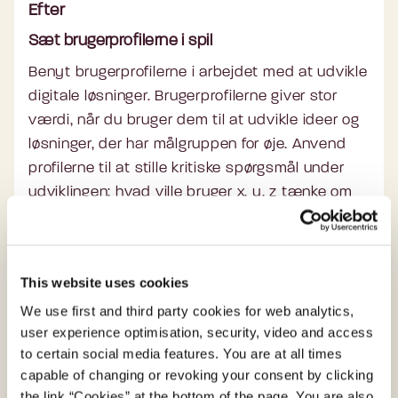
Efter
Sæt brugerprofilerne i spil
Benyt brugerprofilerne i arbejdet med at udvikle
digitale løsninger. Brugerprofilerne giver stor
værdi, når du bruger dem til at udvikle ideer og
løsninger, der har målgruppen for øje. Anvend
profilerne til at stille kritiske spørgsmål under
udviklingen; hvad ville bruger x, y, z tænke om
denne idé? Osv.
Brugerprofilerne som fælles referencepunkt
This website uses cookies
Profilerne kan være et godt udgangspunkt for fx
We use first and third party cookies for web analytics,
at brainstorme idéer til løsninger til en specifik
user experience optimisation, security, video and access
to certain social media features. You are at all times
målgruppe. Brugerprofiler sikrer en fælles
capable of changing or revoking your consent by clicking
forståelse og et sprog om en specifik målgruppe,
the link “Cookies” at the bottom of the page. You are also