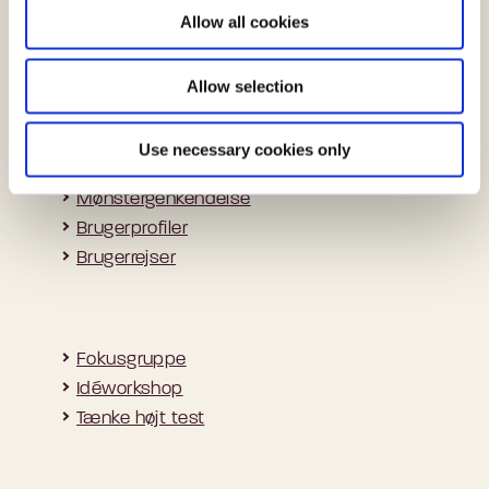
o
Deltagerobservation
Allow all cookies
at konkretisere løsninger med brugerne
n
Kvalitativt interview
Dialogværktøjer
Allow selection
Spørgeskema
Use necessary cookies only
Mønstergenkendelse
Brugerprofiler
Brugerrejser
Fokusgruppe
Idéworkshop
Tænke højt test