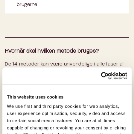
brugerne
Hvornår skal hvilken metode bruges?
De 14 metoder kan være anvendelige i alle faser af
et projektforløb. Metoderne kan både anvendes
hver for sig og i kombination.
Opstillingen af metoderne i forhold til 'den dobbelte
This website uses cookies
diamant' er tænkt til inspiration og retning - det kan
We use first and third party cookies for web analytics,
være særlig gavnligt, hvis du anvender metoderne
user experience optimisation, security, video and access
for første gang.
to certain social media features. You are at all times
capable of changing or revoking your consent by clicking