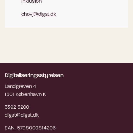
inklusion
chovj@digst.dk
Digitaliseringsstyrelsen
Landgreven 4
1301 København K
3392 5200
digst@digst.dk
EAN: 5798009814203