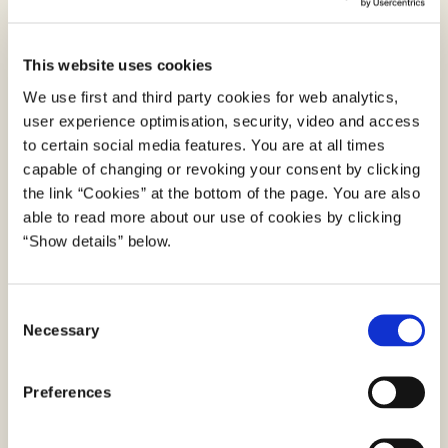
vi for at sikre et højt niveau af cyber- og
informationssikkerhed på tværs af de løsninger som
styrelsen er ansvarlig for. Det indebærer fx
This website uses cookies
risikovurderinger, implementering af ISO27001,
We use first and third party cookies for web analytics,
tekniske minimumskrav og NIS2.
user experience optimisation, security, video and access
to certain social media features. You are at all times
Sikker drift er centralt for Digitaliseringsstyrelsen,
capable of changing or revoking your consent by clicking
hvilket vi også understøtter med
the link “Cookies” at the bottom of the page. You are also
hændelseshåndtering, samt krisestyring og
able to read more about our use of cookies by clicking
beredskab.
“Show details” below.
Dertil understøtter medarbejderne i kontoret en høj
sikkerhedskultur og adfærd for alle ansatte i
C
Necessary
o
Digitaliseringsstyrelsen, fx med undervisning,
n
phishing øvelser og kampagner.
s
Preferences
e
n