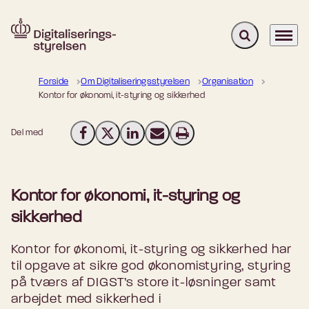
Fold søgefelt u
Menu
Gå til forsiden
Forside
Om Digitaliseringsstyrelsen
Organisation
Kontor for økonomi, it-styring og sikkerhed
Del med
Del på Facebook
Del på X (Twitter)
Del på LinkedIn
Send email
Print
Kontor for økonomi, it-styring og
sikkerhed
Kontor for økonomi, it-styring og sikkerhed har
til opgave at sikre god økonomistyring, styring
på tværs af DIGST’s store it-løsninger samt
arbejdet med sikkerhed i