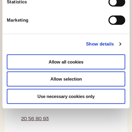
Kontorchef
t
Statistics
S
e
Marketing
l
e
c
Show details
t
i
o
Allow all cookies
n
Allow selection
Jørgen Abildgaard
Kontor for økonomi, it-styring og sikkerhed
Use necessary cookies only
jorabi@digst.dk
20 56 80 93