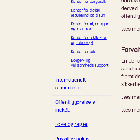
europæis
Kontor for borger.dk
derved 
Kontor for digital
regulering og tilsyn
offentli
Kontor for AI, analyse
Læs mer
og inklusion
Kontor for arkitektur
og teknologi
Forval
Kontor for tele
Borger- og
En del 
virksomhedssupport
sundhed
fremtid
Internationalt
sikkerh
samarbejde
Læs mer
Offentliggørelse af
indkøb
Læs mer
Love og regler
Privatlivspolitik