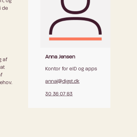
on, og
i de
Anna Jensen
g af
 at
Kontor for eID og apps
af
annaj@digst.dk
behov.
30 36 07 83