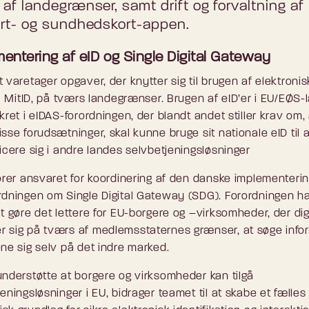
af landegrænser, samt drift og forvaltning af
ort- og sundhedskort-appen.
entering af eID og Single Digital Gateway
 varetager opgaver, der knytter sig til brugen af elektronis
fx MitID, på tværs landegrænser. Brugen af eID’er i EU/EØS
kret i eIDAS-forordningen, der blandt andet stiller krav om,
sse forudsætninger, skal kunne bruge sit nationale eID til a
icere sig i andre landes selvbetjeningsløsninger
hører ansvaret for koordinering af den danske implementerin
rdningen om Single Digital Gateway (SDG). Forordningen har
t gøre det lettere for EU-borgere og –virksomheder, der digi
 sig på tværs af medlemsstaternes grænser, at søge info
ene sig selv på det indre marked.
understøtte at borgere og virksomheder kan tilgå
eningsløsninger i EU, bidrager teamet til at skabe et fælles