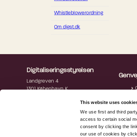
Whistleblowerordning
Om digst.dk
Digitaliseringsstyrelsen
Genve
Landgreven 4
1301 København K
P
3392 5200
This website uses cookie
digst@digst.dk
We use first and third part
access to certain social m
EAN: 5798009814203
consent by clicking the li
CVR: 34051178
our use of cookies by clic