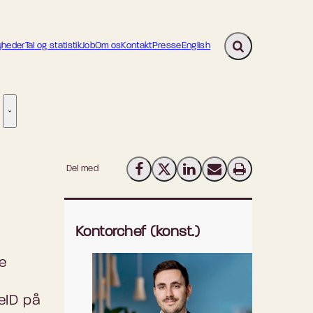
heder
Tal og statistik
Job
Om os
Kontakt
Presse
English
Fold søgefelt ud
ion - Flere links
re links
Tilsyn - Flere links
Del med
Del på Facebook
Del på X (Twitter)
Del på LinkedIn
Send email
Print
Kontorchef (konst.)
e
 eID på