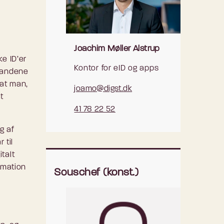
Joachim Møller Alstrup
ke ID’er
Kontor for eID og apps
-landene
 at man,
joamo@digst.dk
t
41 78 22 52
g af
 til
talt
rmation
Souschef (konst.)