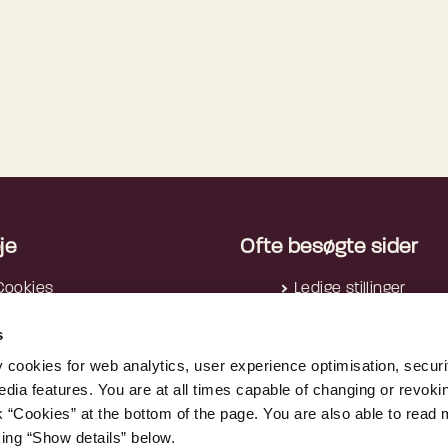
je
Ofte besøgte sider
Cookies
Ledige stillinger
rivatlivspolitik
Nyhedsbreve
s
Tilgængelighedserklæring
Reglerne i AI-forordn
Tilgængelighedserklæring -
AltID
y cookies for web analytics, user experience optimisation, securi
edia features. You are at all times capable of changing or revoki
apps
Nummerregistret
nk “Cookies” at the bottom of the page. You are also able to read
Whistleblowerordning
Tjekditnet.dk
king “Show details” below.