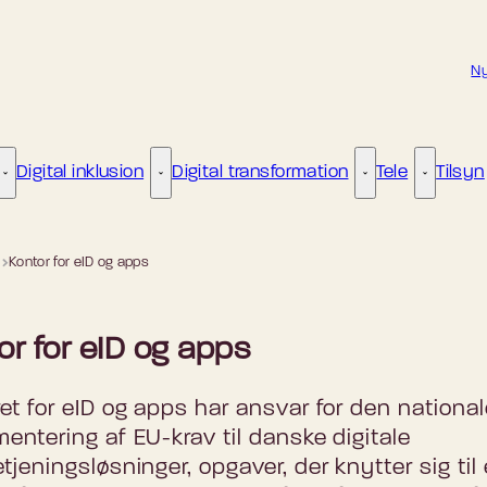
Ny
Digital inklusion
Digital transformation
Tele
Tilsyn
Kunstig intelligens - Flere links
Digital inklusion - Flere links
Digital transformat
Tele - Fle
Kontor for eID og apps
or for eID og apps
et for eID og apps har ansvar for den national
entering af EU-krav til danske digitale
tjeningsløsninger, opgaver, der knytter sig til