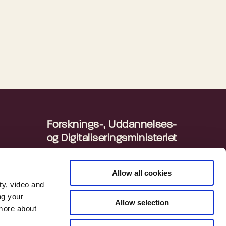
Forsknings-, Uddannelses-
og Digitaliseringsministeriet
Departementet
ingen
Danmarks Statistik
Allow all cookies
ty, video and
ng your
Allow selection
 more about