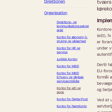
Direktionen
tværs 
kørek
Organisation
Implem
Direktions- og
kommunikationssekret
Kontoret
ariat
(eID), 
Kontor for økonomi, it-
styring og sikkerhed
er foran
under vi
Kontor for HR og
service
autentif
Juridisk Kontor
Dertil 
Kontor for MitID
EU-foro
Kontor for MitID
formål a
Erhverv og digitale
serviceområder
bevæger
Kontor for eID og
og betj
apps
Kontor for Digital Post
Ved at 
selvbetj
Kontor for NemKonto