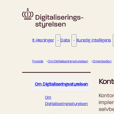
Gå til forsiden
It-løsninger
Data
Kunstig intelligens
It-løsninger - Flere links
Data - Flere links
Forside
Om Digitaliseringsstyrelsen
Organisation
Kont
Om Digitaliseringsstyrelsen
Kontor
Om
implem
Digitaliseringsstyrelsen
selvbe