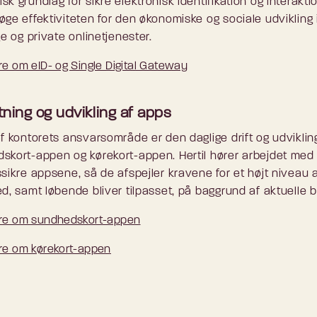
k grundlag for sikre elektronisk identifikation og interakti
øge effektiviteten for den økonomiske og sociale udvikling 
ge og private onlinetjenester.
e om eID- og Single Digital Gateway
tning og udvikling af apps
af kontorets ansvarsområde er den daglige drift og udviklin
skort-appen og kørekort-appen. Hertil hører arbejdet med
ssikre appsene, så de afspejler kravene for et højt niveau 
ed, samt løbende bliver tilpasset, på baggrund af aktuelle 
e om sundhedskort-appen
e om kørekort-appen