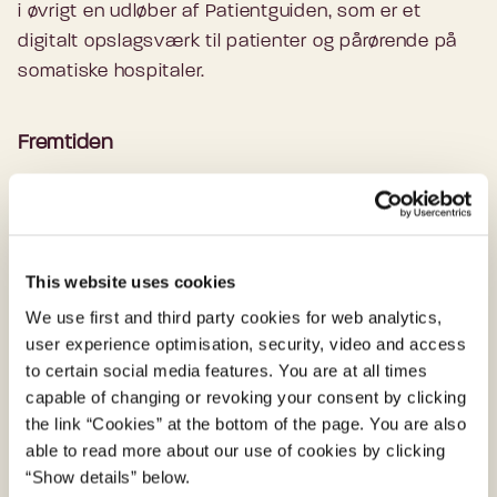
i øvrigt en udløber af Patientguiden, som er et
digitalt opslagsværk til patienter og pårørende på
somatiske hospitaler.
Fremtiden
I den nære fremtid fortsætter digitaliseringen af
patientinformation og -vejledning til patienter og
pårørende i Region Hovedstaden til børn og unge i
psykiatrien. Processen starter med at identificere
This website uses cookies
hvilket indhold, der er relevant for målgruppen og
We use first and third party cookies for web analytics,
hvilken digital løsning, der forløser det.
user experience optimisation, security, video and access
to certain social media features. You are at all times
I et lidt længere perspektiv drømmer Mette-Marie
capable of changing or revoking your consent by clicking
om, at de digitale patientinformationsplatforme
the link “Cookies” at the bottom of the page. You are also
kunne blive dialogbaseret. Det mener hun, vil gøre
able to read more about our use of cookies by clicking
brugeroplevelsen mere nærværende og være med
“Show details” below.