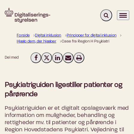
Fold søgefelt u
Menu
Gå til forsiden
Forside
Digital inklusion
Principper for digital inklusion
Hjælp dem, der hjælper
Case fra Region H Psykiatri
Del med
Del på Facebook
Del på X (Twitter)
Del på LinkedIn
Send email
Print
Psykiatriguiden ligestiller patienter og
pårørende
Psykiatriguiden er et digitalt opslagsværk med
information om muligheder, behandling og
rettigheder mv. til patienter og pårørende i
Region Hovedstadens Psykiatri. Vejledning til