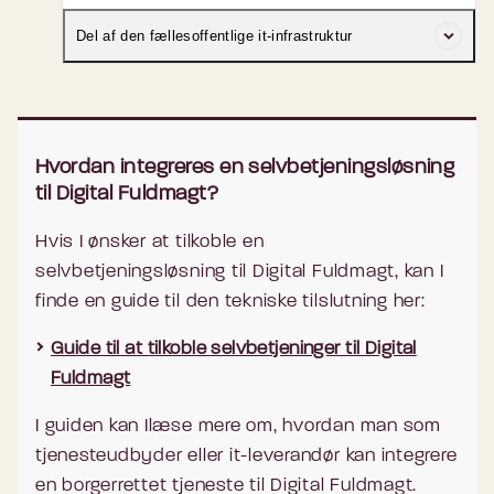
i selvbetjeningsløsninger.
digitale selvbetjeningssystemer. Digital
Alle handlinger ved brug af Digital Fuldmagt
Del af den fællesoffentlige it-infrastruktur
Fuldmagt understøtter nemlig digital
er digitalt sporbare. Det betyder, at
partsrepræsentation i myndighedernes
myndigheden altid ved, om det er
digitale selvbetjeninger for borgere, der ikke
Når I anvender Digital Fuldmagt, skal I ikke
fuldmagtsgiveren eller fuldmagtstageren,
har MitID.
selv købe, udvikle eller vedligeholde
der har udført en handling, hvilket øger
Hvordan integreres en selvbetjeningsløsning
parallelle systemer, der muliggør
retssikkerheden.
til Digital Fuldmagt?
repræsentationsforhold. Digital Fuldmagt er
allerede en del af den fællesoffentlige it-
Hvis I ønsker at tilkoble en
infrastruktur og er et tilbud til
selvbetjeningsløsning til Digital Fuldmagt, kan I
myndighederne.
finde en guide til den tekniske tilslutning her:
Guide til at tilkoble selvbetjeninger til Digital
Fuldmagt
I guiden kan Ilæse mere om, hvordan man som
tjenesteudbyder eller it-leverandør kan integrere
en borgerrettet tjeneste til Digital Fuldmagt.