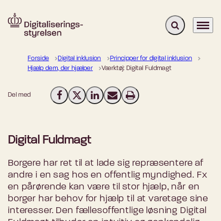
Fold søgefelt u
Menu
Gå til forsiden
Forside
Digital inklusion
Principper for digital inklusion
Hjælp dem, der hjælper
Værktøj: Digital Fuldmagt
Del med
Del på Facebook
Del på X (Twitter)
Del på LinkedIn
Send email
Print
Digital Fuldmagt
Borgere har ret til at lade sig repræsentere af
andre i en sag hos en offentlig myndighed. Fx
en pårørende kan være til stor hjælp, når en
borger har behov for hjælp til at varetage sine
interesser. Den fællesoffentlige løsning Digital