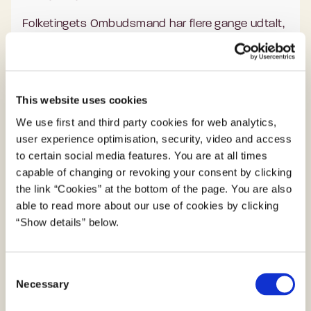
Folketingets Ombudsmand har flere gange udtalt,
at digitale selvbetjeningsløsninger skal
understøtte muligheden for partsrepræsentation,
som er en grundlæggende rettighed.
This website uses cookies
Læs mere om partsrettigheder og offentlige it-
We use first and third party cookies for web analytics,
systemer på ombudsmanden.dk
user experience optimisation, security, video and access
to certain social media features. You are at all times
capable of changing or revoking your consent by clicking
the link “Cookies” at the bottom of the page. You are also
able to read more about our use of cookies by clicking
“Show details” below.
Principper for digital inklusion
C
Necessary
o
n