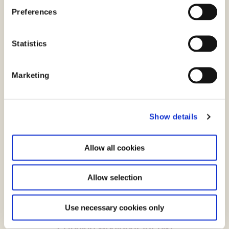
s
Preferences
e
n
t
Statistics
S
e
Marketing
l
Hav øje for digitaliseringens konsekvenser
e
c
Show details
t
i
o
Allow all cookies
n
Allow selection
Use necessary cookies only