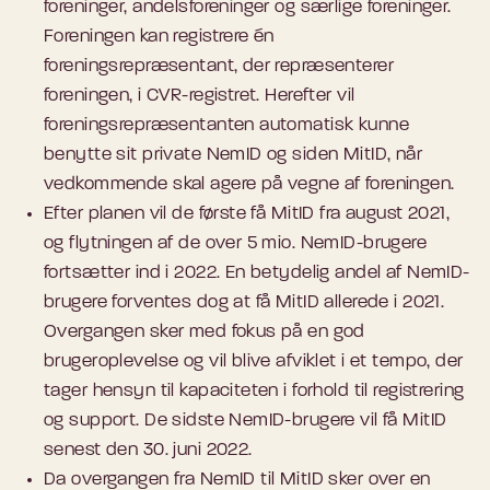
foreninger, andelsforeninger og særlige foreninger.
Foreningen kan registrere én
foreningsrepræsentant, der repræsenterer
foreningen, i CVR-registret. Herefter vil
foreningsrepræsentanten automatisk kunne
benytte sit private NemID og siden MitID, når
vedkommende skal agere på vegne af foreningen.
Efter planen vil de første få MitID fra august 2021,
og flytningen af de over 5 mio. NemID-brugere
fortsætter ind i 2022. En betydelig andel af NemID-
brugere forventes dog at få MitID allerede i 2021.
Overgangen sker med fokus på en god
brugeroplevelse og vil blive afviklet i et tempo, der
tager hensyn til kapaciteten i forhold til registrering
og support. De sidste NemID-brugere vil få MitID
senest den 30. juni 2022.
Da overgangen fra NemID til MitID sker over en