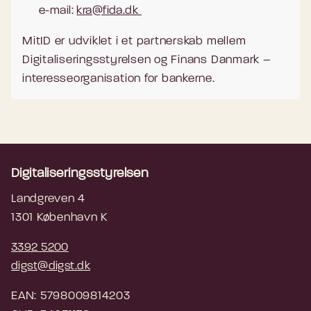
e-mail:
kra@fida.dk
MitID er udviklet i et partnerskab mellem
Digitaliseringsstyrelsen og Finans Danmark –
interesseorganisation for bankerne.
Digitaliseringsstyrelsen
Landgreven 4
1301 København K
3392 5200
digst@digst.dk
EAN: 5798009814203