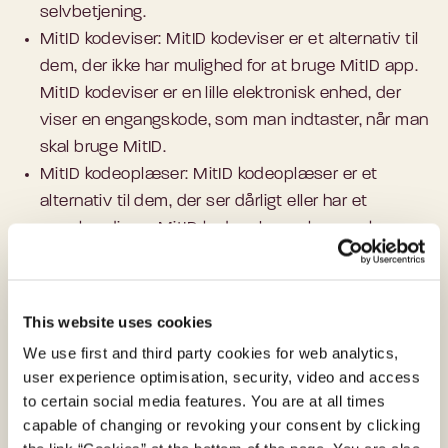
selvbetjening.
MitID kodeviser: MitID kodeviser er et alternativ til
dem, der ikke har mulighed for at bruge MitID app.
MitID kodeviser er en lille elektronisk enhed, der
viser en engangskode, som man indtaster, når man
skal bruge MitID.
MitID kodeoplæser: MitID kodeoplæser er et
alternativ til dem, der ser dårligt eller har et
synshandicap. MitID kodeoplæser har en skærm,
hvor koden vises - eller den kan læse koden højt.
Der kan tilsluttes høretelefoner, så ingen andre kan
høre med.
This website uses cookies
We use first and third party cookies for web analytics,
Det er herudover muligt at tilkøbe en MitID chip,
user experience optimisation, security, video and access
som hovedsagelig er tiltænkt anvendelse i
to certain social media features. You are at all times
erhvervsøjemed.
capable of changing or revoking your consent by clicking