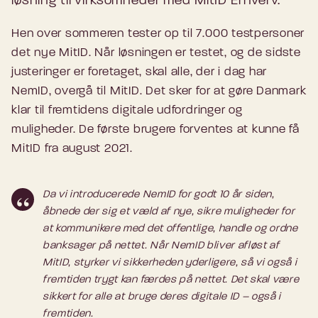
løsning til virksomheder med MitID Erhverv.
Hen over sommeren tester op til 7.000 testpersoner
det nye MitID. Når løsningen er testet, og de sidste
justeringer er foretaget, skal alle, der i dag har
NemID, overgå til MitID. Det sker for at gøre Danmark
klar til fremtidens digitale udfordringer og
muligheder. De første brugere forventes at kunne få
MitID fra august 2021.
Da vi introducerede NemID for godt 10 år siden,
åbnede der sig et væld af nye, sikre muligheder for
at kommunikere med det offentlige, handle og ordne
banksager på nettet. Når NemID bliver afløst af
MitID, styrker vi sikkerheden yderligere, så vi også i
fremtiden trygt kan færdes på nettet. Det skal være
sikkert for alle at bruge deres digitale ID – også i
fremtiden.