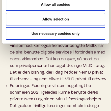
o
Allow all cookies
brugere skal i forbindelse med skiftet opdatere
n
deres identitetsoplysninger for at blive klar til
Allow selection
MitID.
Virksomhedsejere: Virksomhedsejere og andre med
fuld tegningsret i en virksomhed, der i dag benytter
Use necessary cookies only
deres private NemID i forbindelse med deres
virksomhed, kan også fremover benytte MitID, når
de skal benytte digitale services i forbindelse med
deres virksomhed. Det kan de gøre, så snart de
som privatpersoner har taget det nye MitID i brug.
Det er den løsning, der i dag hedder NemID privat
til erhverv – og som bliver til MitID privat til erhverv.
Foreninger: Foreninger vil som noget nyt fra
sommeren 2021 ligeledes kunne benytte deres
private NemID og siden MitID i foreningsarbejdet.
Det gælder frivillige foreninger samt almindelige