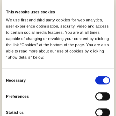
udgangspunkt i borgerens perspektiv og beriger
This website uses cookies
de fagspecifikke data med metadata, der
We use first and third party cookies for web analytics,
understøtter en borgervendt visning i en
user experience optimisation, security, video and access
brugergrænseflade.
to certain social media features. You are at all times
Det betyder, at det kun er udvalgte
capable of changing or revoking your consent by clicking
the link “Cookies” at the bottom of the page. You are also
dataelementer og attributter, der er indeholdt i
able to read more about our use of cookies by clicking
modellen, i forhold til de data, der findes i
“Show details” below.
fagsystemerne. Datamodellerne skal
understøtte overblik på tværs af
myndighederne, hvorfor datamodellerne så vidt
C
muligt afspejler det, der skal vises i et
Necessary
o
borgerrettet digital overblik, frem for at afspejle
n
s
myndighedsspecifikke detaljer og vinkler. For at
Preferences
e
sikre så simple datamodeller som muligt tager
n
datamodellerne udgangspunkt i relevante
t
Statistics
standarder, som er tilpasset de konkrete