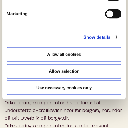
S
forretningsmæssige behov for digitale overblik.
e
Marketing
l
e
c
Om Orkestreringskomponenten
Show details
t
i
Projektet for Orkestreringskomponenten udspringer
o
af initiativ 1.3 Sags- og ydelsesoverblik i Den
Allow all cookies
n
fællesoffentlige digitaliseringsstrategi 2016-2020.
Projektet for Orkestreringskomponenten er aftalt
Allow selection
videreført i digitaliseringspagten, hvor det indgår i
initiativet for Mit Overblik som det projekt, der
Use necessary cookies only
realiserer arkitekturen for Mit Overblik.
Orkestreringskomponenten har til formål at
understøtte overbliksvisninger for borgere, herunder
på Mit Overblik på borger.dk.
Orkestreringskomponenten indsamler relevant